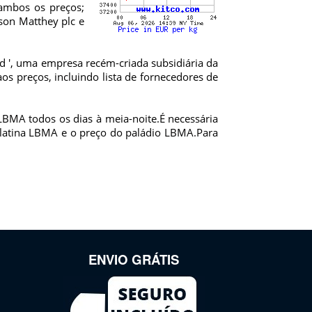
 ambos os preços;
son Matthey plc e
ted ', uma empresa recém-criada subsidiária da
os preços, incluindo lista de fornecedores de
 LBMA todos os dias à meia-noite.É necessária
platina LBMA e o preço do paládio LBMA.Para
ENVIO GRÁTIS