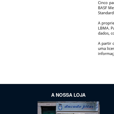
Cinco pa
BASF Met
Standard
A proprie
LBMA. Pa
dados, c
A partir
uma lice
informaç
A NOSSA LOJA