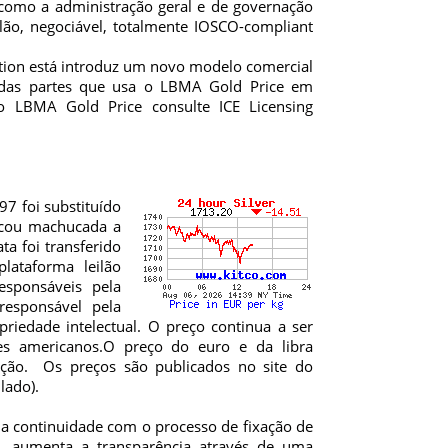
 como a administração geral e de governação
lão, negociável, totalmente IOSCO-compliant
tion está introduz um novo modelo comercial
 das partes que usa o LBMA Gold Price em
o LBMA Gold Price consulte ICE Licensing
97 foi substituído
ficou machucada a
ta foi transferido
ataforma leilão
sponsáveis pela
esponsável pela
riedade intelectual. O preço continua a ser
es americanos.O preço do euro e da libra
iação. Os preços são publicados no site do
lado).
 a continuidade com o processo de fixação de
, aumenta a transparência através de uma