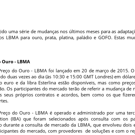
ido uma série de mudanças nos últimos meses para as adaptaçõe
os LBMA para ouro, prata, platina, paládio e GOFO. Estas m
o Ouro - LBMA
reço do Ouro - LBMA foi lançado em 20 de março de 2015. O 
nido duas vezes ao dia (às 10:30 e 15:00 GMT Londres) em dólar
o euro e da libra Esterlina estão disponíveis, mas como preços
ão. Os participantes do mercado terão de referir a mudança d
os seus próprios contratos e acordos, bem como os que fizer
tes.
reço do Ouro - LBMA é operado e administrado por uma terc
tion (IBA) que foram selecionados após consulta com os pa
o durante a consulta de mercado da LBMA, que envolveu dois 
icipantes do mercado, com provedores de soluções e com o reg