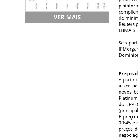
platafor
complien
VER MAIS
de minim
Reuters 
LBMA Sil
Seis par
JPMorgan
Dominion
Preços d
A partir
a ser ad
novos be
Platinum
do LPPFC
(princip
E preço 
09:45 e 
preços d
negociaç