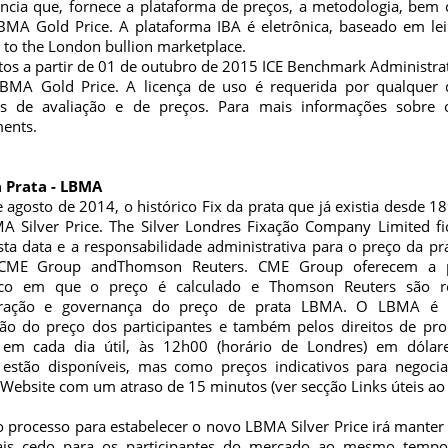
ência que, fornece a plataforma de preços, a metodologia, bem
BMA Gold Price. A plataforma IBA é eletrônica, baseado em lei
 to the London bullion marketplace.
tos a partir de 01 de outubro de 2015 ICE Benchmark Administra
BMA Gold Price. A licença de uso é requerida por qualquer
es de avaliação e de preços. Para mais informações sobre 
ments.
 Prata - LBMA
agosto de 2014, o histórico Fix da prata que já existia desde 18
A Silver Price. The Silver Londres Fixação Company Limited 
sta data e a responsabilidade administrativa para o preço da pra
CME Group andThomson Reuters. CME Group oferecem a pl
nico em que o preço é calculado e Thomson Reuters são re
tração e governança do preço de prata LBMA. O LBMA é r
ção do preço dos participantes e também pelos direitos de prop
 em cada dia útil, às 12h00 (horário de Londres) em dólar
a estão disponíveis, mas como preços indicativos para negoc
ebsite com um atraso de 15 minutos (ver secção Links úteis ao 
o processo para estabelecer o novo LBMA Silver Price irá manter
ais cedo para os participantes do mercado ao mesmo tempo