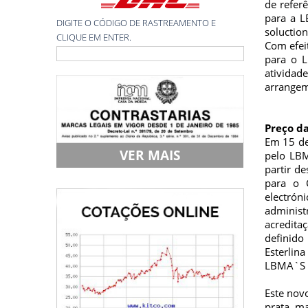
de refer
para a L
DIGITE O CÓDIGO DE RASTREAMENTO E
soluction
CLIQUE EM ENTER.
Com efei
para o L
atividad
arrange
Preço da
Em 15 de 
VER MAIS
pelo LBM
partir de
para o 
electró
adminis
acredita
definido
Esterlin
LBMA`S W
Este nov
prata m