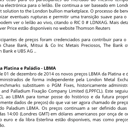
ma electrónica para o leilão. Ele continua a ser baseado em Lon
t solution to the London bullion marketplace. O processo de be
izar eventuais rupturas e permitir uma transição suave para 
podem ver o leilão ao vivo, citando o RIC 0 # LDNXAG. Mais det
ver Price estão disponíveis no website Thomson Reuters
ticipantes de preços foram credenciados para contribuir para
 Chase Bank, Mitsui & Co Inc Metais Preciosos, The Bank of
 Bank e UBS AG ..
a Platina e Paládio - LBMA
 de 01 de dezembro de 2014 os novos preços LBMA da Platina e 
ministrados de forma independente pela London Metal Excha
nchmarks substituem o PGM Fixes, historicamente administ
 and Palladium Fixação Company Limited (LPPFCL). Este segu
L ao LBMA para tomar posse do histórico e da futura proprie
almente dados de preços) do que vai ser agora chamado de preç
do Paladium LBMA. Os preços continuam a ser definido duas 
das 14:00 (Londres GMT) em dólares americanos por onça de o
o euro e da libra Esterlina estão disponíveis, mas como preços
ão.