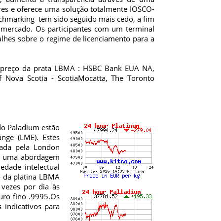
dres e oferece uma solução totalmente IOSCO-
nchmarking tem sido seguido mais cedo, a fim
o mercado. Os participantes com um terminal
alhes sobre o regime de licenciamento para a
 o preço da prata LBMA : HSBC Bank EUA NA,
 Nova Scotia - ScotiaMocatta, The Toronto
do Paladium estão
nge (LME). Estes
rada pela London
iu uma abordagem
dade intelectual
o da platina LBMA
vezes por dia às
uro fino .9995.Os
 indicativos para