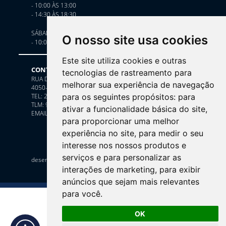
- 10:00 ÀS 13:00
- 14:30 ÀS 18:30
SÁBADOS
O nosso site usa cookies
- 10:00 ÀS 13:00
Este site utiliza cookies e outras
CONTACTE-NOS
tecnologias de rastreamento para
RUA DE CEDOFEITA, 242
melhorar sua experiência de navegação
4050-174 PORTO
para os seguintes propósitos:
para
TEL: 222 088 205 (chamada para a rede fixa nacional)
TLM: 919 629 995 (chamada para a rede móvel nacional)
ativar a funcionalidade básica do site
,
EMAIL:
GERAL@DUCADOJOIAS.COM
para proporcionar uma melhor
experiência no site
,
para medir o seu
interesse nos nossos produtos e
arkis
serviços e para personalizar as
desenvolvido por
interações de marketing
,
para exibir
anúncios que sejam mais relevantes
para você
.
OK