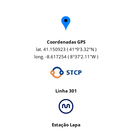
Coordenadas GPS
lat. 41.150923 ( 41°9'3.32"N )
long. -8.617254 ( 8°37'2.11"W )
Linha 301
Estação Lapa