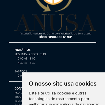
Associação Nacional do Comércio e Valorização do Bem Usado
SÓCIO FUNDADOR Nº 1011
HORÁRIOS
SEGUNDA A SEXTA-FEIRA
- 10:00 ÀS 13:00
- 14:30 ÀS 18:30
SÁBADOS
- 10:00 ÀS 13:00
O nosso site usa cookies
CONTACTE-NOS
Este site utiliza cookies e outras
RUA DE CEDOFEITA, 242
4050-174 PORTO
tecnologias de rastreamento para
TEL: 222 088 205 (chamada para a rede fixa nacional)
melhorar sua experiência de navegação
TLM: 919 629 995 (chamada para a rede móvel nacional)